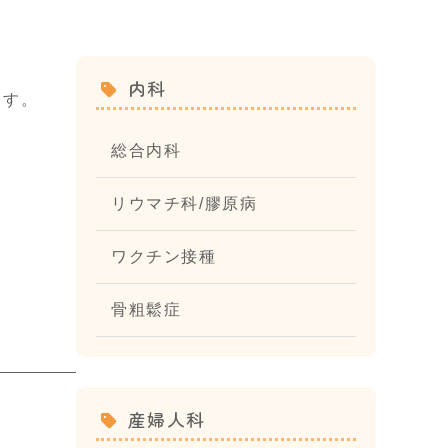
内科
ます。
総合内科
リウマチ科/膠原病
ワクチン接種
。
骨粗鬆症
産婦人科