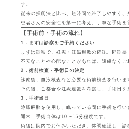
す。
従来の掻爬法と比べ、短時間で終了しやすく、
患者さんの安全性を第一に考え、丁寧な手術を
【手術前・手術の流れ】
1
．まずは診察をご予約ください
まずは診察で、
妊娠・
妊娠週数の確認、問診票
不安なことや心配なことがあれば、遠慮なくご
2
．術前検査・手術日の決定
診察後、血液検査など必要な術前検査を行いま
その後、ご都合や妊娠週数を考慮し、手術日を
3
．手術当日
静脈麻酔を使用し、眠っている間に手術を行い
通常、手術自体は
10
〜
15
分程度です。
術後は院内でお休みいただき、体調確認し、診