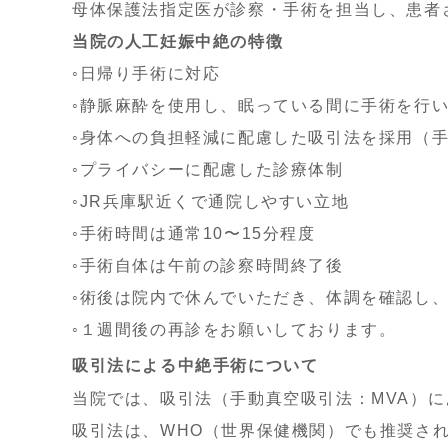
母体保護法指定医が診察・手術を担当し、患者
当院の人工妊娠中絶の特徴
◦日帰り手術に対応
◦静脈麻酔を使用し、眠っている間に手術を行
◦
身体への負担軽減に配慮した吸引法を採用（手
◦
プライバシーに配慮した診療体制
◦
JR兵庫駅近くで通院しやすい立地
◦
手術時間は通常
10
〜
15
分程度
◦
手術自体は午前の診察時間終了後
◦
術後は院内で休んでいただき、体調を確認し、
◦
１週間後の再診をお願いしております。
吸引法による中絶手術について
当院では、吸引法
（手動真空吸引法：MVA）
に
吸引法は、
WHO
（世界保健機関）でも推奨さ